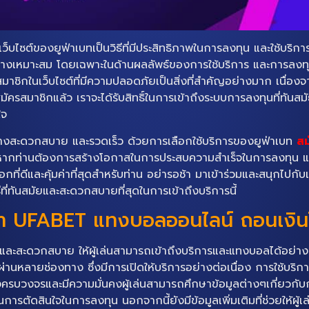
ไซต์ของยูฟ่าเบทเป็นวิธีที่มีประสิทธิภาพในการลงทุน และใช้บริกา
างเหมาะสม โดยเฉพาะในด้านผลลัพธ์ของการใช้บริการ และการลงท
าชิกในเว็บไซต์ที่มีความปลอดภัยเป็นสิ่งที่สำคัญอย่างมาก เนื่อง
มัครสมาชิกแล้ว เราจะได้รับสิทธิ์ในการเข้าถึงระบบการลงทุนที่ทัน
ใจ
างสะดวกสบาย และรวดเร็ว ด้วยการเลือกใช้บริการของยูฟ่าเบท
ส
หากท่านต้องการสร้างโอกาสในการประสบความสำเร็จในการลงทุน แ
กที่ดีและคุ้มค่าที่สุดสำหรับท่าน อย่ารอช้า มาเข้าร่วมและสนุกไปกั
ที่ทันสมัยและสะดวกสบายที่สุดในการเข้าถึงบริการนี้
้า UFABET แทงบอลออนไลน์ ถอนเงินไ
ายและสะดวกสบาย ให้ผู้เล่นสามารถเข้าถึงบริการและแทงบอลได้อย่า
หลายช่องทาง ซึ่งมีการเปิดให้บริการอย่างต่อเนื่อง การใช้บริการเห
งครบวงจรและมีความมั่นคงผู้เล่นสามารถศึกษาข้อมูลต่างๆเกี่ยว
นการตัดสินใจในการลงทุน นอกจากนี้ยังมีข้อมูลเพิ่มเติมที่ช่วยให้ผู้