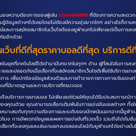
อบสนองความต้องการของผู้เล่น
แทงบอล888
ที่ต้องการความสะดวก
รู้ข้อมูลต่างๆได้เลยโดยไม่ต้องมีความยุ่งยากใดๆ อย่างไรก็ตามคว
ละการสมัครสมาชิกในเว็บไซต์ของยูฟ่าเบทไม่เพียงแต่เป็นการลงทุนที่
ภัยอีกด้วย
ว็บที่ดีที่สุดราคาบอลดีที่สุด บริการดีที
ในยุคที่เทคโนโลยีได้เข้ามามีบทบาทในทุกๆ ด้าน ผู้ที่สนใจในกา
ายและปลอดภัยเมื่อเลือกที่จะสมัครสมาชิกเว็บไซต์เพื่อใช้บริการแท
ิการ เพื่อปกป้องข้อมูลส่วนตัวและการทำรายการทางการเงินของท่าน ย
บบที่มีมาตรฐานและการบริการที่ครบวงจร
ข้าถึงบริการการแทงบอล ไม่เพียงแต่ช่วยให้คุณได้รับประสบการณ์ก
องคุณด้วย คุณสามารถเลือกเดิมพันในการแข่งขันบอลต่างๆ ทั้ง
หมาะสมกับทุกความต้องการและระดับของนักพนันนอกจากนี้ยูฟ่าเบทยัง
่วโมง การอัพเดทข้อมูลและผลการแข่งขันที่รวดเร็ว รวมถึงโปรโมชั่น
รถเลือกที่จะลงทุนและเล่นเกมแทงบอลออนไลน์กับยูฟ่าเบทได้อย่างม