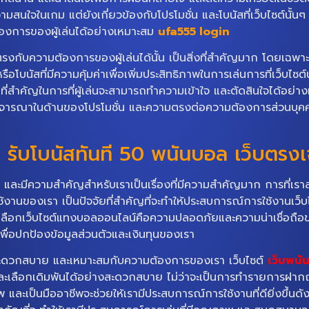
นใจในเกม แต่ยังเกี่ยวข้องกับโปรโมชั่น และโบนัสที่เว็บไซต์นั้นๆ ม
้องการของผู้เล่นได้อย่างเหมาะสม
ufa555 login
ะตรงกับความต้องการของผู้เล่นได้นั้น เป็นสิ่งที่สำคัญมาก โดยเฉ
ือโบนัสที่มีความคุ้มค่าเพื่อเพิ่มประสิทธิภาพในการเล่นการที่เว็บไซต์น
ัยที่สำคัญในการที่ผู้เล่นจะสามารถทำความเข้าใจ และตัดสินใจได้อย่าง
ิจารณาในด้านของโปรโมชั่น และความตรงต่อความต้องการส่วนบุคคล เ
นต่ำ รับโบนัสทันที 50 พนันบอล เว็บตร
และมีความสำคัญสำหรับเราเป็นเรื่องที่มีความสำคัญมาก การที่เรา
งานของเรา เป็นปัจจัยที่สำคัญที่จะทำให้ประสบการณ์การใช้งานเว
รเลือกเว็บไซต์แทงบอลออนไลน์คือความปลอดภัยและความน่าเชื่อถือของ
อ เพื่อปกป้องข้อมูลส่วนตัวและเงินทุนของเรา
ี่สะดวกสบาย และเหมาะสมกับความต้องการของเรา เว็บไซต์
เว็บพนั
และเลือกเดิมพันได้อย่างสะดวกสบาย ไม่ว่าจะเป็นการทำรายการฝาก
ภาพ และเป็นมืออาชีพจะช่วยให้เรามีประสบการณ์การใช้งานที่ดียิ่งขึ้นด