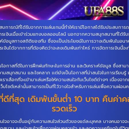
บการณ์ที่ได้รับจากการเล่นเกมนี้ทำให้เรามีโอกาสได้รับประสบการณ์ 
เงินเมื่อเข้าร่วมแทงบอลออนไลน์ นอกจากความสนุกสนานที่ได้รับจาก
ะห์ข้อมูลทางสถิติของทีม ซึ่งจะเป็นประโยชน์ในการวางเดิมพันในอ
เงินได้จากการที่ต้องคิดว่าจะลงเดิมพันเท่าไหร่ การจัดการเงินนี้จะท
กาสที่ดีในการฝึกฝนทักษะในการอ่าน และวิเคราะห์ข้อมูล ซึ่งสามารถ
ามสนุกสนาน และโชคลาภ เเต่ยังเป็นโอกาสที่น่าสนใจในการเรียนรู
ั้งเราเลือกที่จะเข้ามาเล่นหรือให้ความสนใจกับเว็บไซต์ต่างๆ เนื่
ว็บไซต์เหล่านั้นสามารถเป็นที่ไว้วางใจสำหรับการเล่นเพื่อความผ่อน
ดีที่สุด เดิมพันขั้นต่ำ 10 บาท คืนค่า
รวดเร็ว
มสนใจอาจจะขึ้นอยู่กับความสนใจส่วนตัวของแต่ละบุคคล บางคนอา
ุกสนาน และน่าสนใจเพื่อการผ่อนคลายใจ และลดความเครียดในชีวิตปร