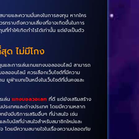
สบายและความมั่นคงในการลงทุน หากใคร
รทราบถึงความเสี่ยงที่อาจเกิดขึ้นในการ
ทำให้เกิดกำไรได้เท่านั้น แต่ยังเป็นตัว
่สุด ไม่มีโกง
รลงทุนและการเล่นเกมแทงบอลออนไลน์ สามารถ
งบอลออนไลน์ ควรเลือกเว็บไซต์ที่มีความ
ูฟ่าเบทเป็นหนึ่งในเว็บไซต์ที่มั่นคงและ
ารเล่น
แทงบอลวอเลท
ที่ดี แต่ยังเสริมสร้าง
ในประเทศและต่างประเทศ โดยมีความหลาก
มีบริการเสริมอื่นๆ ที่น่าสนใจ เช่น
และโบนัสที่น่าสนใจสำหรับสมาชิกใหม่และ
ั่นใจ โดยมีความสบายใจในเรื่องความปลอดภัย