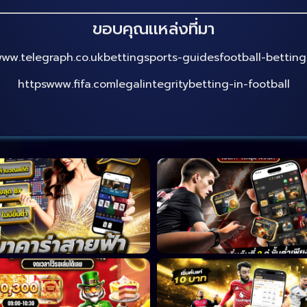
ขอบคุณเเหล่งที่มา
ww.telegraph.co.ukbettingsports-guidesfootball-bettin
httpswww.fifa.comlegalintegritybetting-in-football