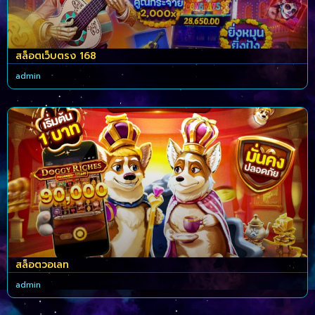
สล็อตเว็บตรง 168
admin
สล็อตวอเลท
admin