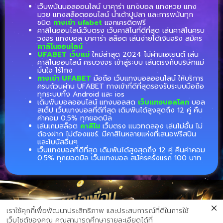
เว็บพนันบอลออนไลน์ บาคาร่า แทงบอล แทงหวย แทง
มวย แทงสล็อตออนไลน์ น้ำเต้าปูปลา และการพนันทุก
ชนิด
ทางเข้า ufabet
แจกเครดิตฟรี
คาสิโนออนไลน์เว็บตรง เว็บคาสิโนที่ดีที่สุด เล่นคาสิโนครบ
วงจร แทงบอล บาคาร่า สล็อต เล่นง่ายได้เงินจริง สมัคร
คาสิโนออนไลน์
UFABET เว็บแม่
ใหม่ล่าสุด 2024 ไม่ผ่านเอเยนต์ เล่น
คาสิโนออนไลน์ ครบวงจร เข้าสู่ระบบ เล่นตรงกับบริษัทแม่
มั่นใจ ไร้โกง
ทางเข้า UFABET
มือถือ เว็บแทงบอลออนไลน์ ให้บริการ
ครบถ้วนผ่าน UFABET ทางเข้าที่ดีที่สุดรองรับระบบมือถือ
ทุกระบบทั้ง Android และ ios
เดิมพันบอลออนไลน์ แทงบอลสด
เว็บแทงบอลโลก
บอล
สเต็ป เว็บแทงบอลที่ดีที่สุด เดิมพันได้สูงสุดถึง 12 คู่ คืน
ค่าคอม 0.5% ทุกยอดบิล
เล่นเกมสล็อต
คาสิโน
เว็บตรง แนวทดลอง เล่นไม่อั้น ไม่
ต้องฝาก ไม่ต้องแชร์. มีคาสิโนหลายแห่งที่เสนอฟรีสปิน
และโบนัสอื่นๆ
เว็บแทงบอลที่ดีที่สุด เดิมพันได้สูงสุดถึง 12 คู่ คืนค่าคอม
0.5% ทุกยอดบิล เว็บแทงบอล สมัครครั้งแรก 100 บาท
เราใช้คุกกี้เพื่อพัฒนาประสิทธิภาพ และประสบการณ์ที่ดีในการใช้
เว็บไซต์ของคุณ คุณสามารถศึกษารายละเอียดได้ที่