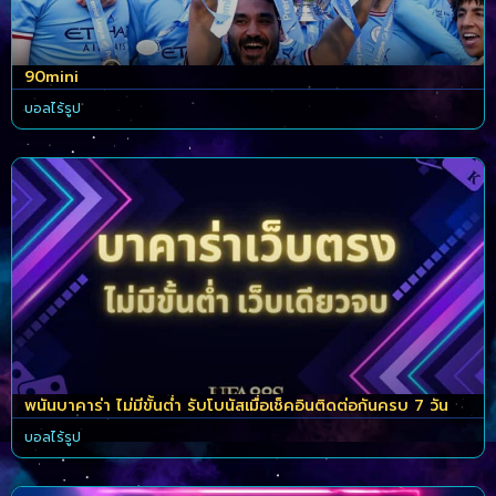
90mini
บอลไร้รูป
พนันบาคาร่า ไม่มีขั้นต่ำ รับโบนัสเมื่อเช็คอินติดต่อกันครบ 7 วัน
บอลไร้รูป