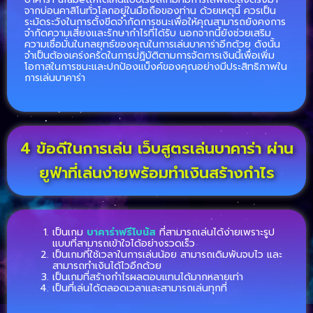
จากบ่อนคาสิโนทั่วโลกอยู่ในมือถือของท่าน ด้วยเหตุนี้ ควรเป็น
ระมัดระวังในการตั้งขีดจำกัดการชนะเพื่อให้คุณสามารถยังคงการ
จำกัดความเสี่ยงและรักษากำไรที่ได้รับ นอกจากนี้ยังช่วยเสริม
ความเชื่อมั่นในกลยุทธ์ของคุณในการเล่นบาคาร่าอีกด้วย ดังนั้น
จำเป็นต้องเคร่งครัดในการปฏิบัติตามการจัดการเงินนี้เพื่อเพิ่ม
โอกาสในการชนะและปกป้องแบ็งค์ของคุณอย่างมีประสิทธิภาพใน
การเล่นบาคาร่า
4 ข้อดีในการเล่น เว็บสูตรเล่นบาคาร่า ผ่าน
ยูฟ่าที่เล่นง่ายพร้อมทำเงินสร้างกำไร
เป็นเกม
บาคาร่าฟรีโบนัส
ที่สามารถเล่นได้ง่ายเพราะรูป
แบบที่สามารถเข้าใจได้อย่างรวดเร็ว
เป็นเกมที่ใช้เวลาในการเล่นน้อย สามารถเดิมพันจบไว และ
สามารถทำเงินได้ไวอีกด้วย
เป็นเกมที่สร้างกำไรผลตอบแทนได้มากหลายเท่า
เป็นที่เล่นได้ตลอดเวลาและสามารถเล่นทุกที่