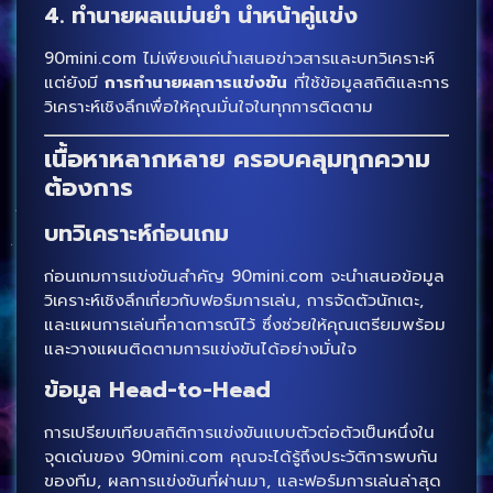
4. ทำนายผลแม่นยำ นำหน้าคู่แข่ง
90mini.com ไม่เพียงแค่นำเสนอข่าวสารและบทวิเคราะห์
แต่ยังมี
การทำนายผลการแข่งขัน
ที่ใช้ข้อมูลสถิติและการ
วิเคราะห์เชิงลึกเพื่อให้คุณมั่นใจในทุกการติดตาม
เนื้อหาหลากหลาย ครอบคลุมทุกความ
ต้องการ
บทวิเคราะห์ก่อนเกม
ก่อนเกมการแข่งขันสำคัญ 90mini.com จะนำเสนอข้อมูล
วิเคราะห์เชิงลึกเกี่ยวกับฟอร์มการเล่น, การจัดตัวนักเตะ,
และแผนการเล่นที่คาดการณ์ไว้ ซึ่งช่วยให้คุณเตรียมพร้อม
และวางแผนติดตามการแข่งขันได้อย่างมั่นใจ
ข้อมูล Head-to-Head
การเปรียบเทียบสถิติการแข่งขันแบบตัวต่อตัวเป็นหนึ่งใน
จุดเด่นของ 90mini.com คุณจะได้รู้ถึงประวัติการพบกัน
ของทีม, ผลการแข่งขันที่ผ่านมา, และฟอร์มการเล่นล่าสุด