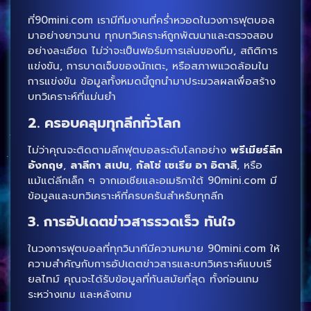
ที่90mini.com เรามีทีมงานที่คร่ำหวอดในวงการฟุตบอล
มาอย่างยาวนาน ทุกบทวิเคราะห์ถูกพัฒนาและตรวจสอบ
อย่างละเอียด ไม่ว่าจะเป็นฟอร์มการเล่นของทีม, สถิติการ
แข่งขัน, การบาดเจ็บของนักเตะ, หรือสภาพแวดล้อมใน
การแข่งขัน ข้อมูลทั้งหมดนี้ถูกนำมาประมวลผลเพื่อสร้าง
บทวิเคราะห์ที่แม่นยำ
2. ครอบคลุมทุกลีกทั่วโลก
ไม่ว่าคุณจะติดตามลีกฟุตบอลระดับโลกอย่าง
พรีเมียร์ลีก
อังกฤษ
,
ลาลีกา สเปน
,
กัลโช่ เซเรีย อา อิตาลี
, หรือ
แม้แต่ลีกเล็ก ๆ จากเอเชียและอเมริกาใต้ 90mini.com มี
ข้อมูลและบทวิเคราะห์ที่ครบครันสำหรับทุกลีก
3. การอัปเดตข่าวสารรวดเร็ว ทันใจ
ในวงการฟุตบอลที่ทุกวินาทีมีความหมาย 90mini.com ให้
ความสำคัญกับการอัปเดตข่าวสารและบทวิเคราะห์แบบเรี
ยลไทม์ คุณจะได้รับข้อมูลที่ทันสมัยที่สุด ทั้งก่อนเกม
ระหว่างเกม และหลังเกม