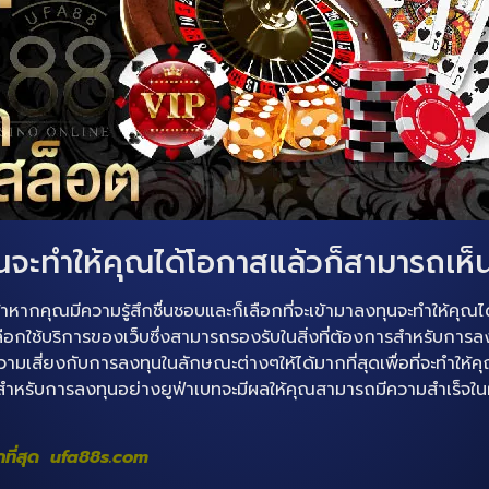
นจะทำให้คุณได้โอกาสแล้วก็สามารถเห
าหากคุณมีความรู้สึกชื่นชอบและก็เลือกที่จะเข้ามาลงทุนจะทำให้ค
เลือกใช้บริการของเว็บซึ่งสามารถรองรับในสิ่งที่ต้องการสำหรับการล
เสี่ยงกับการลงทุนในลักษณะต่างๆให้ได้มากที่สุดเพื่อที่จะทำให้ค
ื่อสำหรับการลงทุนอย่างยูฟ่าเบทจะมีผลให้คุณสามารถมีความสำเร็จในผ
กที่สุด
ufa88s.com