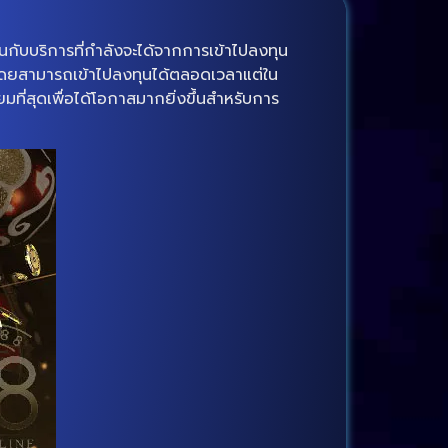
ึ้นกับบริการที่กำลังจะได้จากการเข้าไปลงทุน
ดวกโดยสามารถเข้าไปลงทุนได้ตลอดเวลาแต่ใน
ี่สุดเพื่อได้โอกาสมากยิ่งขึ้นสำหรับการ