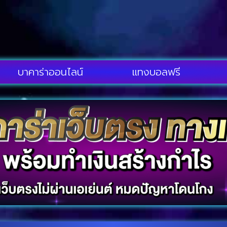
บาคาร่าออนไลน์
แทงบอลฟรี