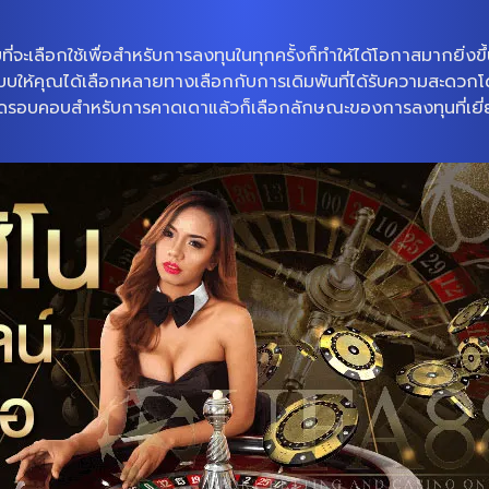
ี่จะเลือกใช้เพื่อสำหรับการลงทุนในทุกครั้งก็ทำให้ได้โอกาสมากยิ่งข
มีรูปแบบให้คุณได้เลือกหลายทางเลือกกับการเดิมพันที่ได้รับความสะ
ดรอบคอบสำหรับการคาดเดาแล้วก็เลือกลักษณะของการลงทุนที่เยี่ยมท