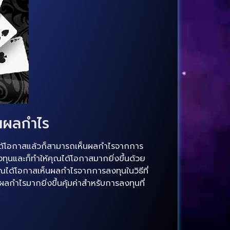
็นผลกำไร
ุณได้โอกาสแล้วก็สามารถเห็นผลกำไรจากการ
งทุนและก็ทำให้คุณได้โอกาสมากยิ่งขึ้นด้วย
ุณได้โอกาสเห็นผลกำไรจากการลงทุนในวิธีที่
ลกำไรมากยิ่งขึ้นคุ้มค่าสำหรับการลงทุนที่