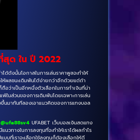
่สุด ใน ปี 2022
ด้ดังนั้นโอกาสในการเล่นราคาพูลจะทำให้
ห้ผลชนะเดิมพันได้ง่ายกว่าอีกด้วยแต่ถ้า
ว่าเป็นอีกหนึ่งตัวเลือกในการทำเงินที่น่า
่แพ้ในส่วนของการเดิมพันโดยเฉพาะการเล่น
รองขึ้นมาทันทีลองเอาแนวคิดของการแทงบอล
@ufa88sv4
UFABET เว็บบอลเงินสดแทง
นวทางในการลงทุนที่จะทำให้เราได้ผลกำไร
ที่เราจะเลือกใช้ลงทุนก็ต้องเลือกให้ดี