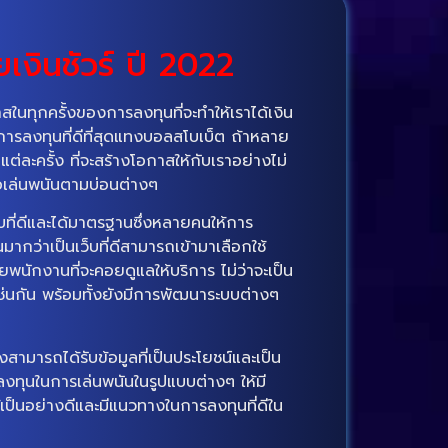
เงินชัวร์ ปี 2022
สในทุกครั้งของการลงทุนที่จะทำให้เราได้เงิน
งการลงทุนที่ดีที่สุดแทงบอลสโบเบ็ต ถ้าหลาย
่ละครั้ง ที่จะสร้างโอกาสให้กับเราอย่างไม่
ือเล่นพนันตามบ่อนต่างๆ
บที่ดีและได้มาตรฐานซึ่งหลายคนให้การ
ากว่าเป็นเว็บที่ดีสามารถเข้ามาเลือกใช้
นักงานที่จะคอยดูแลให้บริการ ไม่ว่าจะเป็น
ช่นกัน พร้อมทั้งยังมีการพัฒนาระบบต่างๆ
ังสามารถได้รับข้อมูลที่เป็นประโยชน์และเป็น
รลงทุนในการเล่นพนันในรูปแบบต่างๆ ให้มี
เป็นอย่างดีและมีแนวทางในการลงทุนที่ดีใน