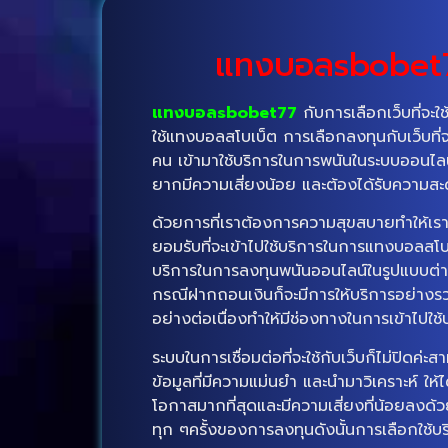
แทงบอลsbobet77 โ
แทงบอลsbobet77
กับการเลือกเว็บที่จะใ
ใช้แทงบอลสโบเบ็ต การเลือกลงทุนกับเว็บที่
คน เข้ามาใช้บริการในการพนันในระบบออนไลน์เพ
ยากมีความเสี่ยงน้อย และต้องได้รับความสะด
ด้วยการที่เราต้องการความสุขสบายทำให้เราเ
ยอมรับที่จะเข้าไปใช้บริการในการแทงบอลสโบเ
บริการในการลงทุนพนันออนไลน์ในรูปแบบต่าง
กรณีฝากถอนเงินก็จะมีการให้บริการอย่างรว
อย่างต่อเนื่องทำให้มีช่องทางในการเข้าไปใช้
ระบบในการเชื่อมต่อที่จะใช้กับเว็บก็ไม่ปิดค่
ข้อมูลที่มีความแม่นยำ และนำมาวิเคราะห์ ให
โอกาสมากที่สุดและมีความเสี่ยงที่น้อยลงด้
ทุก ๆครั้งของการลงทุนดังนั้นการเลือกใช