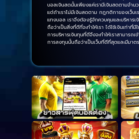
บอลเงินสดนั้นเพียงแค่เรามีเงินสดตามจำนว
แต่ถ้าเราไม่มีเงินสดตาม กฎกติกาของเว็บเราก็
แทงบอล เราจึงต้องรู้จักควบคุมและบริหารเงิ
ถือว่าเป็นสิ่งที่ดีที่จะทำให้เรา ได้ใช้เงิ
การบริหารเงินทุนที่ดีจึงจะทำให้เราสามารถเ
การลงทุนนั้นถือว่าเป็นเว็บที่ดีที่สุดและมีม