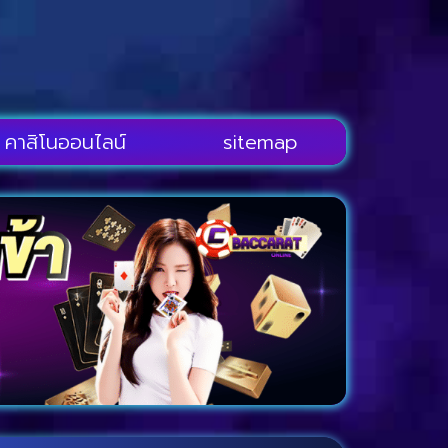
คาสิโนออนไลน์
sitemap