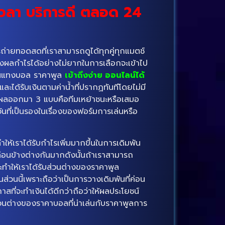
กเวลา บริการดี ตลอด 24
บบการถ่ายทอดสดที่เราสามารถดูได้ทุกคู่ทุกแมตช์
้างผลกำไรได้อย่างไม่ยากในการเลือกจะเข้าไป
งทุนแทงบอล ราคาพูล
เข้าถึงง่าย ออนไลน์ได้
ละได้รับเงินตามค่าน้ำที่ปรากฏทันทีโดยไม่มี
ห้ผลออกมา 3 แบบคือทีมเหย้าชนะหรือเสมอ
นที่เป็นรองในเรื่องของฟอร์มการเล่นหรือ
ห้เราได้รับกำไรเพิ่มมากขึ้นในการเดิมพัน
อนข้างต่างกันมากดังนั้นถ้าเราสามารถ
จะทำให้เราได้รับส่วนต่างของราคาพูล
่วนนี้เพราะถือว่าเป็นการวางเดิมพันที่ค่อน
าสที่จะทำเงินได้ดีกว่าถือว่าให้ผลประโยชน์
วนต่างของราคาบอลที่น่าเล่นกับราคาพูลการ