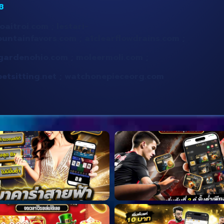
8
oaitroi.com
;
lestari-
untainfavors.com
;
a1clearflowdrains.com
;
gardenohio.com
;
moleermoli.com
;
etsitting.net
;
watchonepieceorg.com