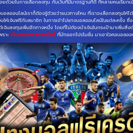
อยด้วยในการเลือกลงทุน กับเว็บที่มีมาตรฐานที่ดี ที่หลายคนเรียกเข
ลออนไลน์เราก็ต้องรู้ด้วยว่าแนวทางไหน ที่เราจะเลือกลงทุนให้ได้กำไ
็บให้เงินฟรีกับสมาชิก ในการเข้าไปแทงบอลออนไลน์ในแต่ละครั้ง ซึ่งกา
นลงทุนเพิ่มอีกทางหนึ่ง โดยที่ไม่ต้องนำเงินในกระเป๋ามาเพิ่มสิ่งต
 เพราะ
เว็บแทงบอลออนไลน์
ที่มักออกโปรโมชั่น มาเอาใจคอบอลออน