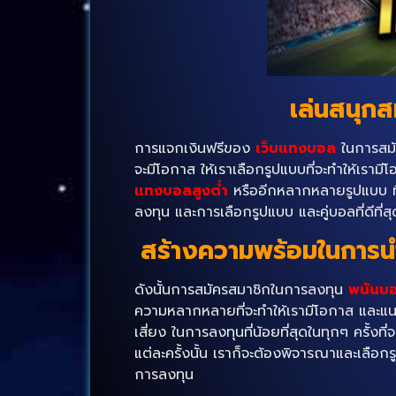
เล่นสนุกส
การแจกเงินฟรีของ
เว็บแทงบอล
ในการสมัค
จะมีโอกาส ให้เราเลือกรูปแบบที่จะทำให้เรา
แทงบอลสูงต่ำ
หรืออีกหลากหลายรูปแบบ ที่เ
ลงทุน และการเลือกรูปแบบ และคู่บอลที่ดีที่สุด
สร้างความพร้อมในการน
ดังนั้นการสมัครสมาชิกในการลงทุน
พนันบ
ความหลากหลายที่จะทำให้เรามีโอกาส และแนวทา
เสี่ยง ในการลงทุนที่น้อยที่สุดในทุกๆ ครั้
แต่ละครั้งนั้น เราก็จะต้องพิจารณาและเลือกรูป
การลงทุน