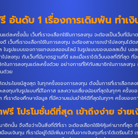
อันดับ 1 เรื่องการเดิมพัน ทำเงิน
นแต่ละครั้งนั้น เว็บที่เราจะเลือกใช้ในการลงทุน จะต้องเป็นเว็บที่มี
ย่างดี เว็บที่เราจะเลือกใช้ในการลงทุน จะต้องสามารถเข้าไปลงทุนไ
อล ในรูปแบบของการแทงบอลออนไลน์ ในรูปแบบของบอลสเต็ป บอลเต็ง
าไปลงทุน กับเว็บที่มีมาตรฐานที่ดี และเมื่อเราได้เว็บบอลที่ดีที่สุด ที
มาชิกในการลงทุนแต่ละครั้งด้วย อย่างการที่ให้กับสมาชิกในการลงทุน ก็
ุนด้วย
กิดประโยชน์สูงสุด ในทุกครั้งของการลงทุน ดังนั้นการที่เราเลือกลงทุน จ
ี่จะลงทุนกับรูปแบบที่มีโอกาส และความเสี่ยงน้อยที่สุดในทุกๆ ครั้ง
 ที่เราต้องศึกษาข้อมูล ที่มีความแม่นยำให้ดีที่สุดในทุกๆ ครั้งของก
ี โปรโมชั่นดีที่สุด เข้าถึงง่าย จ่ายเง
สมาชิกนั้น จึงถือว่าเป็นสิ่งที่ดีที่เรา จะต้องเลือกใช้ให้คุ้มค่ามากที่
ือนเงินทุน ที่เรามีอยู่ได้มีเพิ่มมากขึ้นจากเงินทุนที่เราได้เตรียมไว้ เ