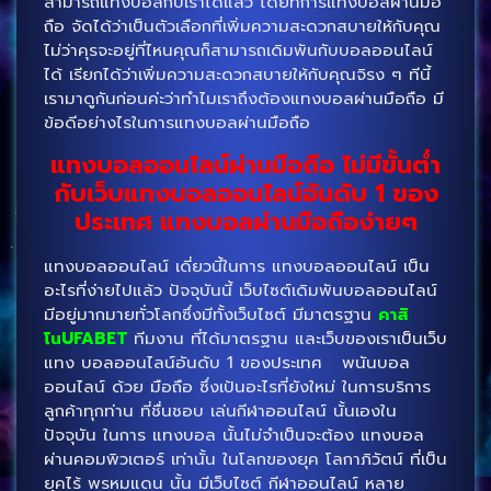
สามารถแทงบอลกับเราได้แล้ว โดยที่การแทงบอลผ่านมือ
ถือ จัดได้ว่าเป็นตัวเลือกที่เพิ่มความสะดวกสบายให้กับคุณ
ไม่ว่าคุรจะอยู่ที่ไหนคุณก็สามารถเดิมพันกับบอลออนไลน์
ได้ เรียกได้ว่าเพิ่มความสะดวกสบายให้กับคุณจิรง ๆ ทีนี้
เรามาดูกันก่อนค่ะว่าทำไมเราถึงต้องแทงบอลผ่านมือถือ มี
ข้อดีอย่างไรในการแทงบอลผ่านมือถือ
แทงบอลออนไลน์ผ่านมือถือ ไม่มีขั้นต่ำ
กับเว็บแทงบอลออนไลน์อันดับ 1 ของ
ประเทศ แทงบอลผ่านมือถือง่ายๆ
แทงบอลออนไลน์ เดี่ยวนี้ในการ แทงบอลออนไลน์ เป็น
อะไรที่ง่ายไปแล้ว ปัจจุบันนี้ เว็บไซต์เดิมพันบอลออนไลน์
มีอยู่มากมายทั่วโลกซึ่งมีทั้งเว็บไซต์ มีมาตรฐาน
คาสิ
โนUFABET
ทีมงาน ที่ได้มาตรฐาน และเว็บของเราเป็นเว็บ
แทง บอลออนไลน์อันดับ 1 ของประเทศ พนันบอล
ออนไลน์ ด้วย มือถือ ซึ่งเป้นอะไรที่ยังใหม่ ในการบริการ
ลูกค้าทุกท่าน ที่ชื่นชอบ เล่นกีฬาออนไลน์ นั้นเองใน
ปัจจุบัน ในการ แทงบอล นั้นไม่จำเป็นจะต้อง แทงบอล
ผ่านคอมพิวเตอร์ เท่านั้น ในโลกของยุค โลกาภิวัตน์ ที่เป็น
ยุคไร้ พรหมแดน นั้น มีเว็บไซต์ กีฬาออนไลน์ หลาย