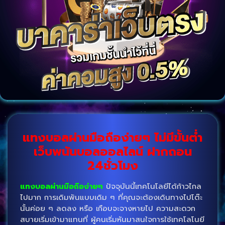
แทงบอลผ่านมือถือง่ายๆ ไม่มีขั้นต่ำ
เว็บพนันบอลออลไลน์ ฝากถอน
24ชั่วโมง
แทงบอลผ่านมือถือง่ายๆ
ปัจจุบันนี้เทคโนโลยีได้ก้าวไกล
ไปมาก การเดิมพันแบบเดิม ๆ ที่คุณจะต้องเดินทางไปโต๊ะ
นั้นค่อย ๆ ลดลง หรือ เกือบจะจางหายไป ความสะดวก
สบายเริ่มเข้ามาแทนที่ ผู้คนเริ่มหันมาสนใจการใช้เทคโลโนยี