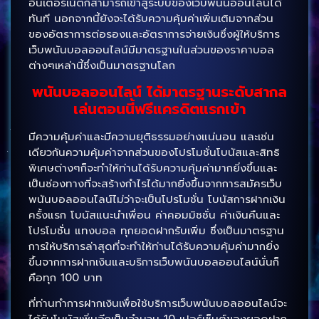
อินเตอร์เน็ตก็สามารถเข้าสู่ระบบของเว็บพนันออนไลน์ได้
ทันที นอกจากนี้ยังจะได้รับความคุ้มค่าเพิ่มเติมจากส่วน
ของอัตราการต่อรองและอัตราการจ่ายเงินซึ่งผู้ให้บริการ
เว็บพนันบอลออนไลน์มีมาตรฐานในส่วนของราคาบอล
ต่างๆเหล่านี้ซึ่งเป็นมาตรฐานโลก
พนันบอลออนไลน์ ได้มาตรฐานระดับสากล
เล่นตอนนี้ฟรีแครดิตแรกเข้า
มีความคุ้มค่าและมีความยุติธรรมอย่างแน่นอน และเช่น
เดียวกันความคุ้มค่าจากส่วนของโปรโมชั่นโบนัสและสิทธิ
พิเศษต่างๆก็จะทำให้ท่านได้รับความคุ้มค่ามากยิ่งขึ้นและ
เป็นช่องทางที่จะสร้างกำไรได้มากยิ่งขึ้นจากการสมัครเว็บ
พนันบอลออนไลน์ไม่ว่าจะเป็นโปรโมชั่น โบนัสการฝากเงิน
ครั้งแรก โบนัสแนะนำเพื่อน ค่าคอมมิชชั่น ค่าเงินคืนและ
โปรโมชั่น แทงบอล ทุกยอดฝากรับเพิ่ม ซึ่งเป็นมาตรฐาน
การให้บริการล่าสุดที่จะทำให้ท่านได้รับความคุ้มค่ามากยิ่ง
ขึ้นจากการฝากเงินและบริการเว็บพนันบอลออนไลน์นั่นก็
คือทุก 100 บาท
ที่ท่านทำการฝากเงินเพื่อใช้บริการเว็บพนันบอลออนไลน์จะ