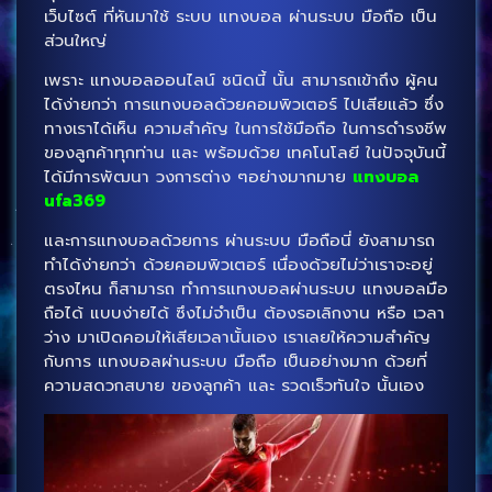
เว็บไซต์ ที่หันมาใช้ ระบบ แทงบอล ผ่านระบบ มือถือ เป็น
ส่วนใหญ่
เพราะ แทงบอลออนไลน์ ชนิดนี้ นั้น สามารถเข้าถึง ผู้คน
ได้ง่ายกว่า การแทงบอลด้วยคอมพิวเตอร์ ไปเสียแล้ว ซึ่ง
ทางเราได้เห็น ความสำคัญ ในการใช้มือถือ ในการดำรงชีพ
ของลูกค้าทุกท่าน และ พร้อมด้วย เทคโนโลยี ในปัจจุบันนี้
ได้มีการพัฒนา วงการต่าง ๆอย่างมากมาย
แทงบอล
ufa369
และการแทงบอลด้วยการ ผ่านระบบ มือถือนี่ ยังสามารถ
ทำได้ง่ายกว่า ด้วยคอมพิวเตอร์ เนื่องด้วยไม่ว่าเราจะอยู่
ตรงไหน ก็สามารถ ทำการแทงบอลผ่านระบบ แทงบอลมือ
ถือได้ แบบง่ายได้ ซึงไม่จำเป็น ต้องรอเลิกงาน หรือ เวลา
ว่าง มาเปิดคอมให้เสียเวลานั้นเอง เราเลยให้ความสำคัญ
กับการ แทงบอลผ่านระบบ มือถือ เป็นอย่างมาก ด้วยที่
ความสดวกสบาย ของลูกค้า และ รวดเร็วทันใจ นั้นเอง