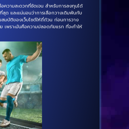
ือความสะดวกที่ชัดเจน สำหรับการลงทุนได้
ีที่สุด และแน่นอนว่าการเลือกวางเดิมพันกับ
ณสมบัติของเว็บไซต์ให้ถี่ถ้วน ก่อนการวาง
 เพราะมันคือความปลอดภัยแรก ที่จะทำให้