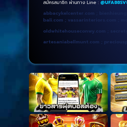
สมัครสมาชิก ผ่านทาง Line :
@UFA88SV
abbacykelcenter.com
;
bienhieung
bali.com
;
vassarinteriors.com
;
mo
oldwhitehouseconwy.com
;
secret
artesaniabellmunt.com
;
preciousp