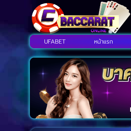
UFABET
หน้าแรก