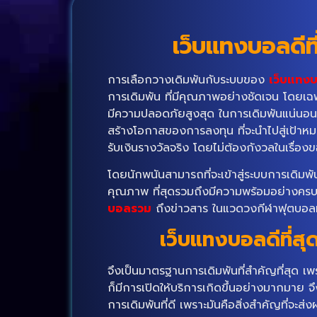
เว็บแทงบอลดีท
การเลือกวางเดิมพันกับระบบของ
เว็บแทงบ
การเดิมพัน ที่มีคุณภาพอย่างชัดเจน โดยเ
มีความปลอดภัยสูงสุด ในการเดิมพันแน่นอน 
สร้างโอกาสของการลงทุน ที่จะนำไปสู่เป้าห
รับเงินรางวัลจริง โดยไม่ต้องกังวลในเรื
โดยนักพนันสามารถที่จะเข้าสู่ระบบการเดิมพ
คุณภาพ ที่สุดรวมถึงมีความพร้อมอย่างครบวง
บอลรวม
ถึงข่าวสาร ในแวดวงกีฬาฟุตบอลที่
เว็บแทงบอลดีที่สุด
จึงเป็นมาตรฐานการเดิมพันที่สำคัญที่สุด เพ
ก็มีการเปิดให้บริการเกิดขึ้นอย่างมากมาย
การเดิมพันที่ดี เพราะมันคือสิ่งสำคัญที่จะส