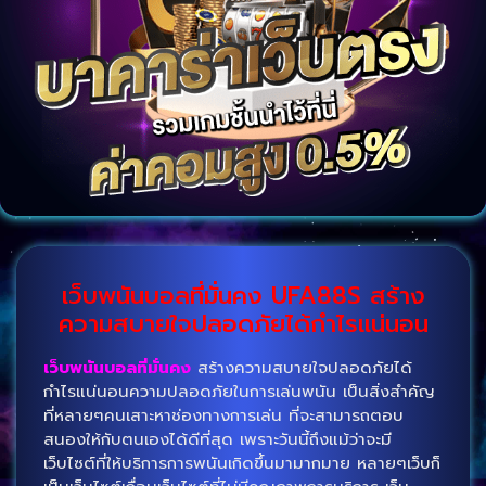
เว็บพนันบอลที่มั่นคง UFA88S สร้าง
ความสบายใจปลอดภัยได้กำไรแน่นอน
เว็บพนันบอลที่มั่นคง
สร้างความสบายใจปลอดภัยได้
กำไรแน่นอนความปลอดภัยในการเล่นพนัน เป็นสิ่งสำคัญ
ที่หลายๆคนเสาะหาช่องทางการเล่น ที่จะสามารถตอบ
สนองให้กับตนเองได้ดีที่สุด เพราะวันนี้ถึงแม้ว่าจะมี
เว็บไซต์ที่ให้บริการการพนันเกิดขึ้นมามากมาย หลายๆเว็บก็