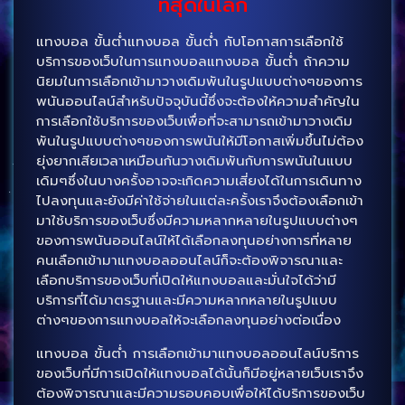
ที่สุดในโลก
แทงบอล ขั้นต่ำแทงบอล ขั้นต่ำ กับโอกาสการเลือกใช้
บริการของเว็บในการแทงบอลแทงบอล ขั้นต่ำ ถ้าความ
นิยมในการเลือกเข้ามาวางเดิมพันในรูปแบบต่างๆของการ
พนันออนไลน์สำหรับปัจจุบันนี้ซึ่งจะต้องให้ความสำคัญใน
การเลือกใช้บริการของเว็บเพื่อที่จะสามารถเข้ามาวางเดิม
พันในรูปแบบต่างๆของการพนันให้มีโอกาสเพิ่มขึ้นไม่ต้อง
ยุ่งยากเสียเวลาเหมือนกันวางเดิมพันกับการพนันในแบบ
เดิมๆซึ่งในบางครั้งอาจจะเกิดความเสี่ยงได้ในการเดินทาง
ไปลงทุนและยังมีค่าใช้จ่ายในแต่ละครั้งเราจึงต้องเลือกเข้า
มาใช้บริการของเว็บซึ่งมีความหลากหลายในรูปแบบต่างๆ
ของการพนันออนไลน์ให้ได้เลือกลงทุนอย่างการที่หลาย
คนเลือกเข้ามาแทงบอลออนไลน์ก็จะต้องพิจารณาและ
เลือกบริการของเว็บที่เปิดให้แทงบอลและมั่นใจได้ว่ามี
บริการที่ได้มาตรฐานและมีความหลากหลายในรูปแบบ
ต่างๆของการแทงบอลให้จะเลือกลงทุนอย่างต่อเนื่อง
แทงบอล ขั้นต่ำ การเลือกเข้ามาแทงบอลออนไลน์บริการ
ของเว็บที่มีการเปิดให้แทงบอลได้นั้นก็มีอยู่หลายเว็บเราจึง
ต้องพิจารณาและมีความรอบคอบเพื่อให้ได้บริการของเว็บ