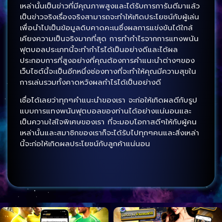
เหล่านั้นเป็นข่าวที่มีคุณภาพสูงและได้รับการการันตีมาแล้ว
เป็นข่าวจริงเรื่องจริงสามารถจะทำให้เกิดประโยชน์กับผู้เล่น
เพื่อนำไปเป็นข้อมูลดิบคาดคะเนซึ่งผลการแข่งขันได้ใกล้
เคียงความเป็นจริงมากที่สุด การทำกำไรจากการแทงพนัน
ฟุตบอลประเภทนี้จะทำกำไรได้เป็นอย่างดีและได้ผล
ประกอบการที่สูงอย่างที่คุณต้องการคำแนะนำต่างๆของ
เว็บไซต์นี้จะเป็นอีกหนึ่งช่องทางที่จะทำให้คุณมีความสุขใน
การเล่นรวมทั้งคาดหวังผลกำไรได้เป็นอย่างดี
เชื่อได้เลยว่าทุกๆคำแนะนำของเรา จะก่อให้เกิดผลดีกับรูป
แบบการแทงพนันฟุตบอลของท่านได้อย่างแน่นอนและ
เป็นความใส่ใจพิเศษของเรา ที่จะมอบโอกาสดีๆให้กับผู้คน
เหล่านั้นและสมาชิกของเราก็จะได้รับไปทุกๆคนและสิ่งเหล่า
นี้จะก่อให้เกิดผลประโยชน์กับลูกค้าแน่นอน