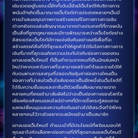
เข้มงวดอยู่ในขณะนี้อีกทั้งวันนี้ยังมีเว็บไซต์ให้บริการการ
พนันดีๆเกิดขึ้นมากมายเว็บไซต์ต่างประเทศหลายๆเว็บมี
การนำเสนอคุณภาพการสร้างสรรค์โอกาสทางการเงิน
ต่างๆยิงตรงส่งสัญญาณมาจากต่างประเทศที่ที่การพนัน
เป็นสิ่งที่ถูกกฎหมายและมีการพัฒนาระหว่างเว็บไซต์อย่าง
อิสระแต่ละเว็บไซต์มีการแข่งขันกันอย่างเสรีเพื่อที่จะ
สร้างสรรค์สิ่งที่ดีที่สุดและทำให้ลูกค้าได้รับโอกาสทางการ
เงินที่มากที่สุดจนเกิดความประทับใจกับช่องทางของตน
แทงบอลเว็บไหนดี ที่เป็นคำถามจากคนที่เป็นนักเล่นหน้า
ใหม่ว่าหากจะหาโอกาสที่จะสามารถสร้างกำไรและรายได้ให้
กับตนผ่านการลงทุนที่ปลอดภัยคุ้มค่าช่องทางไหนเป็น
ช่องทางที่น่าสนใจเป็นไซส์ของเราเป็นอีกหนึ่งในเว็บไซต์ที่
ได้รับความชื่นชมและการันตีด้วยชื่อเสียงมากมายจาก
หลายคนที่เคยเข้ามาสัมผัสไม่ว่าจะเป็นช่องทางของโลกโซ
เชียลห้องสังคมออนไลน์ต่างๆที่มีการตั้งกระทู้สอบถาม
แลกเปลี่ยนมุมมองความคิดกันอย่างได้อิสระจึงทำให้ใคร
หลายๆคนไว้วางใจอยากจะสมัครเข้ามาเป็นสมาชิก
แทงบอลเว็บไหนดี คำแนะนำที่มีประโยชน์ที่พร้อมมอบให้
คุณเอาไปคัดเลือกหาช่องทางที่ดีที่สุดแทงบอลเว็บไหนดี