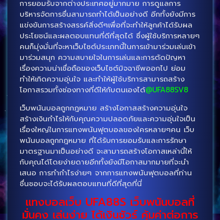
การยอมรับจากต่างประเทศอยู่มากมาย การดูแลการ
บริหารจัดการชื่นสามารถทำได้เป็นอย่างดี อีกทั้งยังมีการ
แข่งขันการสร้างสรรค์สิ่งดีๆเพื่อที่จะทำให้ลูกค้าได้รับผล
ประโยชน์และผลตอบแทนที่ดีที่สุดได้ ซึ่งผู้ใช้บริการหลายๆ
คนก็มุ่งมั่นที่จะหาเว็บไซต์ประเภทนี้ในการเข้ามาร่วมเล่นเข้า
มาร่วมสนุก ความสบายใจในการเล่นและการตัดปัญหา
เรื่องความน่าเชื่อถือของเว็บไซต์มิจฉาชีพออกไป ย่อม
ทำให้เกิดความอุ่นใจ และทำให้ผู้ใช้บริการสามารถสร้าง
โอกาสรวมทั้งช่องทางที่ดีให้กับตนเองได้
@UFA88SV8
เว็บพนันบอลถูกกฎหมาย สร้างโอกาสสร้างความอุ่นใจ
สร้างเงินกำไรให้กับคุณความปลอดภัยและความอุ่นใจเป็น
เรื่องใหญ่ในการแทงพนันฟุตบอลของใครหลายๆคน เว็บ
พนันบอลถูกกฎหมาย ที่ได้รับการยอมรับและการรักษา
มาตรฐานมาเป็นอย่างดี จะสามารถสร้างโอกาสเหล่านี้ให้
กับคุณได้โดยง่ายดายอีกทั้งยังมีโอกาสมากมายที่จะนำ
เสนอ การทำกำไรง่ายๆ จากการแทงพนันฟุตบอลที่ท่าน
ชื่นชอบจะได้รับผลตอบแทนที่ดีที่สุดที่นี่
แทงบอลเว็บ UFA88S เว็บพนันบอลที่
มั่นคง เล่นง่าย ได้เงินชัวร์ คุ้มค่าต่อการ