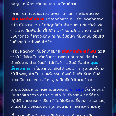
ลงทุนแค่เพียง จำนวนน้อย แค่ไหนก็ตาม
ก็สามารถ ที่จะร่วมวางเดิมพัน กับเกมการ เดิมพันต่างๆ
เล่นบาคาร่าให้ได้เงิน
ได้จากที่กล่าวมา หรือข้อดีอีกอย่าง
หนึ่ง ที่มีความเด่น ชัดที่สุดก็คือ จำนวนเงิน ขั้นต่ำสำหรับ
การ วางเดิมพันนั้น ที่ไม่มีการ กำหนดอัตราต่างๆ เอาไว้
ซึ่งบางครั้ง ก็อาจจะต่าง กันกับเว็บอื่นๆ ที่ยังคงมีเงื่อนไข
ในหัวข้อนี้ อย่างเห็นได้ชัด
หรือข้อดีต่างๆ ที่มีอีกมากมาย
เล่นบาคาร่าให้ได้เงิน
ด้วย
การไม่ มีเงื่อนไข สำหรับการฝากเงิน กับการมีเงื่อนไข
สำหรับการ ฝากเงินเข้า ไปใช้บริการ ซึ่งมีเงื่อนไข
สูตร
เซ็กซี่บาคาร่า
ที่ไม่มากจน เกินไป เมื่อมีการ สูญเสียขึ้น มา
ก็ไม่ได้สูญเสีย ไปแบบเดียวกัน ซึ่งแม้เป็นเว็บอื่นๆ นั้นก็
บางครั้ง อาจจะควรต้อง สูญเสียเงินไปโดยปริยาย
โดยไม่ได้รับอะไร ทดแทนเลยก็ตาม
บาคาร่า
ซึ่งทั้งหมดนี้
เป็นสิ่งที่แตกต่าง อย่างเด่นชัด ในเรื่องของ กฎที่ต้อง
ปฏิบัติ ตามการฝากเงิน เข้าไปใช้บริการ ซึ่งจะสามารถ ระบุ
จำนวนได้ ด้วยตัวของ คุณเองตาม กำลังทรัพย์ที่มีอยู่
เนื่องจาก เงื่อนไขต่างๆ ที่ได้กล่าวมา ก็เลยอาจเป็น