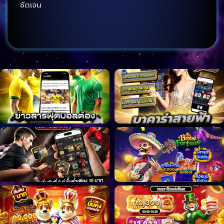
ชัดเจน