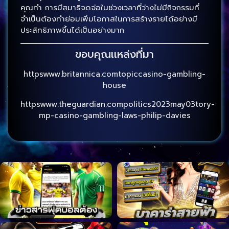
คุณทำ การมีสมาธิจดจ่อในช่วงเวลาที่ว่างไม่มีกิจกรรมที่
จำเป็นต้องทำย่อมเพิ่มโอกาสในการสร้างรายได้อย่างมี
ประสิทธิภาพขึ้นได้เป็นอย่างมาก
ขอบคุณเเหล่งที่มา
httpswww.britannica.comtopiccasino-gambling-
house
httpswww.theguardian.compolitics2023may03tory-
mp-casino-gambling-laws-philip-davies