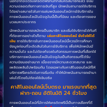
นอกจากจะได้รับเครดิตฟรีทันทีที่สมัครสมาชิกแล้ว ยังมี
ความปลอดภัยทางการเงินที่สูง นักพนันสามารถใช้บริการ
ได้อย่างสบายใจในการเล่นพนันออนไลน์การใช้บริการใน
การพนันออนไลน์ในปัจจุบันนี้เป็นที่นิยม และต้องการของ
มวลมหาประชากร
นักพนันสามารถสมัครเป็นสมาชิก และเริ่มใช้บริการได้ทันที
ที่ต้องการอย่างไรก็ตาม
เล่นคาสิโนออนไลน์ ยังไงให้ได้
เงิน
การใช้บริการในการพนันออนไลน์นี้ควรมีการศึกษา
ข้อมูลก่อนที่จะตัดสินใจในการใช้บริการ เพื่อให้นักพนันมี
ความมั่นใจ และไม่ต้องกังวลในกิจกรรมการพนันที่เลือกใช้
บริการการพนันออนไลน์ในปัจจุบันเป็นกิจกรรมที่ได้รับ
ความนิยมอย่างมาก เนื่องจากมีความสะดวกสบาย และ
เพลิดเพลินไปพร้อมกัน โดยเฉพาะกับคาสิโนออนไลน์ที่ให้
บริการฟรีเครดิตในการเริ่มต้น ทำให้นักพนันสามารถเข้ามา
เล่นได้โดยไม่ต้องใช้เงินจริง
คาสิโนออนไลน์เว็บตรง มาแรงมากที่สุด
ฝาก-ถอน อัติโนมัติ 24 ชั่วโมง
การพนันออนไลน์ที่มีการให้เครดิตฟรีนี้เป็นทางเลือกที่ดี