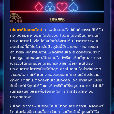
เล่นคาสิโนออนไลน์
การพนันออนไลน์เป็นกิจกรรมที่ได้รับ
ความนิยมอย่างมากในปัจจุบัน ไม่ว่าคุณจะเป็นนักพนันที่
ประสบการณ์ หรือมือใหม่ที่กำลังเริ่มต้น บริการการพนัน
ออนไลน์ที่มีให้บริการในปัจจุบันนี้มีความหลากหลายและ
สามารถให้คุณพบความเพลิดเพลินและสะดวกสบายใจได้
ในทุกรูปแบบของคาสิโนออนไลน์ฟรีเครดิตที่คุณสามารถ
เข้าร่วมได้ทันทีเมื่อคุณสมัครสมาชิกเพื่อให้คุณได้รับ
ประสบการณ์การพนันที่ดีที่สุด คาสิโนออนไลน์ฟรีเครดิต
จะมอบโอกาสให้คุณทดลองเล่นและทำความเข้าใจกับเกม
ต่างๆ โดยที่ไม่ต้องลงทุนเงินของคุณเอง การลงทะเบียน
วันนี้จะทำให้คุณได้รับเครดิตฟรีทันทีซึ่งคุณสามารถนำไปใช้
ในการเล่นเกมและเพิ่มโอกาสในการทำกำไรได้อย่างมี
ประสิทธิภาพ
ในโลกของการพนันออนไลน์นี้ ทุกคนสามารถรับเครดิตฟรี
โดยไม่ต้องมีความเสี่ยง ด้วยการสมัครวันนี้คุณจะได้รับ