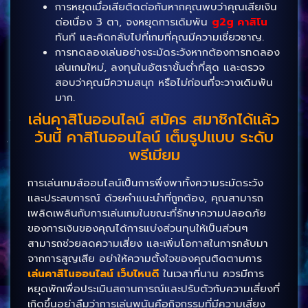
การหยุดเมื่อเสียติดต่อกันหากคุณพบว่าคุณเสียเงิน
ต่อเนื่อง 3 ตา, จงหยุดการเดิมพัน
g2g คาสิโน
ทันที และคิดกลับไปที่เกมที่คุณมีความเชี่ยวชาญ.
การทดลองเล่นอย่างระมัดระวังหากต้องการทดลอง
เล่นเกมใหม่, ลงทุนในอัตราขั้นต่ำที่สุด และตรวจ
สอบว่าคุณมีความสนุก หรือไม่ก่อนที่จะวางเดิมพัน
มาก.
เล่นคาสิโนออนไลน์ สมัคร สมาชิกได้แล้ว
วันนี้ คาสิโนออนไลน์ เต็มรูปแบบ ระดับ
พรีเมียม
การเล่นเกมส์ออนไลน์เป็นการพึ่งพาทั้งความระมัดระวัง
และประสบการณ์ ด้วยคำแนะนำที่ถูกต้อง, คุณสามารถ
เพลิดเพลินกับการเล่นเกมในขณะที่รักษาความปลอดภัย
ของการเงินของคุณได้การแบ่งส่วนทุนให้เป็นส่วนๆ
สามารถช่วยลดความเสี่ยง และเพิ่มโอกาสในการกลับมา
จากการสูญเสีย อย่าให้ความตั้งใจของคุณติดตามการ
เล่นคาสิโนออนไลน์ เว็บไหนดี
ในเวลาที่นาน ควรมีการ
หยุดพักเพื่อประเมินสถานการณ์และปรับตัวกับความเสี่ยงที่
เกิดขึ้นอย่าลืมว่าการเล่นพนันคือกิจกรรมที่มีความเสี่ยง