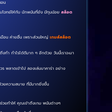
่นอน
โจทย์ให้กับ นักพนันที่ยัง มีทุนน้อย
สล็อต
มือน ค่ายอื่น เพราะส่วนใหญ่
เกมส์สล็อต
ถึงทำ กำไรได้ดีมาก ๆ อีกด้วย วันนี้เราจะมา
ม่ควร พลาดเข้าไป ลองเล่นบาคาร่า อย่าง
ด้วยความสบาย ที่มีมากยิ่งขึ้น
จะช่วยทำให้ คุณเข้าถึงเกม พนันต่างๆ