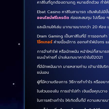
คาสิโนที่ถูกต้องตามกฎ หมายอีกด้วย ทำให้น
Ebat Casino คาสิโนสามารถ เดิมพันไม่มีขั้น
ออนไลน์ฟรีเครดิต
ค่อยสะสมทุน ไปเรื่อย ๆ
และมีเกมให้เล่น มากมายมากกว่า 20 ห้อง เล
Dram Gaming เป็นคาสิโนที่มี การออกเค้า 
โจ๊กเกอร์
ค่ายนี้จะมีการ ออกเค้าไพ่มังกร และ
การจำเค้าไพ่ หรือนักพนัน หน้าใหม่ก็สามารถ
แนะนำค่ายที่ น่าเล่นเกมบาคาร่าในปี2021
ที่มีนักพนันมาก มายหลายท่าน เข้ามาใช้บริ
แน่นอน
ผู้ที่มีความต้องการ วิธีการทำกำไร หรืออยาก
ในส่วนของใน การเข้าไปทำ เงินเมื่อคุณวาง เ
ในการสร้างกำไร ให้เกิดขึ้นก็มี ความสบายมาก