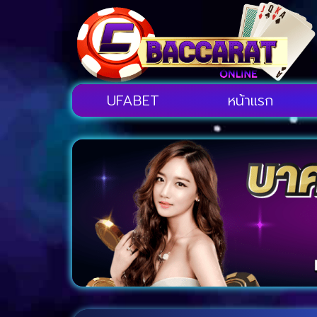
UFABET
หน้าแรก