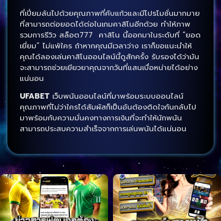
ที่เปี่ยมล้นไปด้วยคุณภาพที่คับแก้วและมีโปรโมชั่นมากมาย
ที่สามารถต่อยอดได้ต่อในเกมคาสิโนอีกด้วย ทำให้ภาพ
รวมการรีวิว สล็อต777 คาสิโน นี้ออกมาในระดับที่ “ยอด
เยี่ยม” ไม่แพ้ใคร ถ้าหากคุณมีเวลาว่าง เราก็ขอแนะนำให้
คุณได้ลองเล่นคาสิโนออนไลน์นี้ดูสักครั้ง รับรองได้ว่ามัน
จะสามารถช่วยเยียวยาคุณจากวันที่แสนเบื่อหน่ายได้อย่าง
แน่นอน
UFABET
เว็บพนันออนไลน์ที่มาพร้อมระบบออนไลน์
คุณภาพที่ไม่ว่าใครได้สัมผัสก็เป็นอันต้องติดใจกันกลับไป
มาพร้อมกับความมั่นคงทางการเงินที่จะทำให้นักพนัน
สามารถประสบความสำเร็จจากการเล่นพนันได้แน่นอน