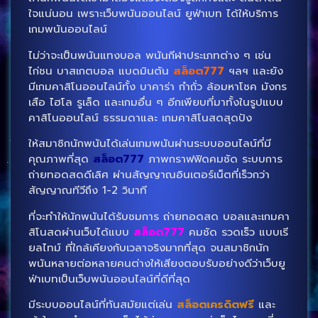
ใจแน่นอน เพราะเว็บพนันออนไลน์ ยูฟ่าเบท ได้ให้บริการ
เกมพนันออนไลน์
ไม่ว่าจะเป็นพนันแทงบอล พนันกีฬาประเภทต่าง ๆ เช่น
ไก่ชน บาสเกตบอล แบดมินตัน
สล็อต777
ฯลฯ และยัง
มีเกมคาสิโนออนไลน์ทั้ง บาคาร่า กำถั่ว ล้อมหาโชค มังกร
เสือ ไฮโล รูเล็ด และเกมอื่น ๆ อีกเพียบที่มาทั้งในรูปแบบ
คาสิโนออนไลน์ ธรรมดาและ เกมคาสิโนสดสุดปัง
ให้สมาชิกนักพนันได้เล่นเกมพนันผ่านระบบออนไลน์ที่มี
คุณภาพที่สุด
สล็อต777
ภาพกราฟฟิดคมชัด ระบบการ
ถ่ายทอดสดดีเลิศ ผ่านสัญญาณอินเตอร์เน็ตที่เร็วกว่า
สัญญาณทีวีถึง 1-2 วินาที
ที่จะทำให้นักพนันได้รับชมการ ถ่ายทอดสด บอลและเกมคา
สิโนสดผ่านเว็บได้แบบ
สล็อต777
คมชัด รวดเร็ว แบบเรี
ยลไทม์ ที่ใกล้เคียงกับเวลาจริงมากที่สุด จนสมาชิกนัก
พนันหลายต่อหลายคนต่างให้เสียงตอบรับอย่างดีว่าเว็บยู
ฟ่าเบทเป็นเว็บพนันออนไลน์ที่ดีที่สุด
มีระบบออนไลน์ที่ทันสมัยแต่เล่น
สล็อตเครดิตฟรี
และ