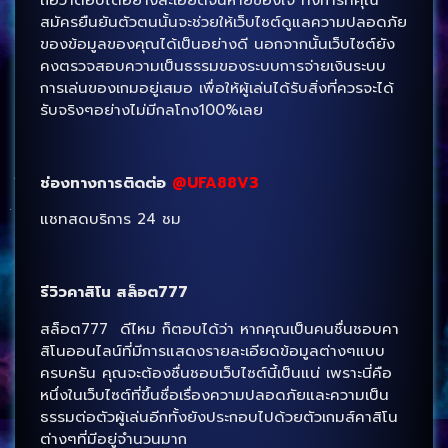
ถือว่าตอบได้อย่างละเอียดจนหายข้องใจ ทั้งการที่คุณ
สมัครยืนยันตัวตนนั้นจะช่วยให้เว็บไซต์ดูแลความปลอดภัย
ของข้อมูลของคุณได้เป็นอย่างดี นอกจากนั้นเว็บไซต์ยัง
คงตรวจสอบความเป็นธรรมของระบบการจ่ายเงินระบบ
การเล่นของเกมอยู่เสมอ เพื่อให้ผู้เล่นได้รับสิ่งที่ควรจะได้
รับจริงๆอย่างไม่มีกลโกง100%เลย
ช่องทางการติดต่อ
@UFA88V3
แชทสดบริการ 24 ชม
รีวิวคาสิโน สล็อต777
สล็อต777 ดีไหม ก็ตอบได้ว่า หากคุณเป็นคนชื่นชอบคา
สิโนออนไลน์ที่มีการแสดงรายละเอียดข้อมูลต่างๆแบบ
ครบครัน คุณจะต้องชื่นชอบเว็บไซต์นี้เป็นแน่ เพราะนี่คือ
หนึ่งในเว็บไซต์ที่ขึ้นชื่อเรื่องความปลอดภัยและความเป็น
ธรรมต่อตัวผู้เล่นอีกทั้งยังประกอบไปด้วยตัวเกมส์คาสิโน
ต่างๆที่มีอยู่จำนวนมาก