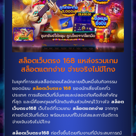
สล็อตเว็บตรง 168 แหล่งรวมเกม
สล็อตแตกง่าย จ่ายจริงไม่มีโกง
ในยุคที่การเล่นสล็อตออนไลน์กลายเป็นหนึ่งในกิจกรรม
ยอดนิยม
สล็อตเว็บตรง 168
ของนักเสี่ยงโชคทั่ว
ประเทศ การเลือกเว็บที่มั่นคงและปลอดภัยคือสิ่งสำคัญ
ที่สุด และนี่คือเหตุผลที่นักเดิมพันส่วนใหญ่ไว้วางใจ
สล็อต
เว็บตรง168
เว็บไซต์ที่รวมเกม
สล็อตแตกง่าย
จากทุก
ค่ายดังไว้ในที่เดียว พร้อมระบบที่โปร่งใสและการันตีการ
จ่ายเงินจริงไม่มีโกง
สล็อตเว็บตรง168
ก่อตั้งขึ้นโดยทีมงานที่มีประสบการณ์