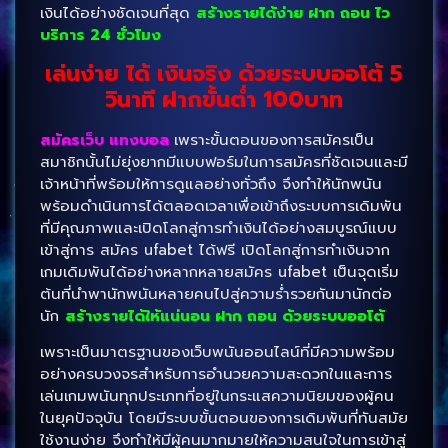
เงินได้อย่างชัดเจนที่สุด
สร้างรายได้ง่าย ฝาก ถอน ไว
บริการ 24 ชั่วโมง
เล่นง่าย ได้ เงินจริง ด้วยระบบออโต้ 5
วินาที ฝากขั้นต่ำ 100บาท
สมัครเว็บ แทงบอล
เพราะขั้นตอนของการสมัครเป็น
สมาชิกนั้นไม่ยุ่งยากมีแบบฟอร์มในการสมัครที่ชัดเจนและมี
เจ้าหน้าที่พร้อมให้การดูแลอย่างทั่วถึง จึงทำให้นักพนัน
พร้อมดำเนินการได้ตลอดเวลาเพื่อเข้าถึงระบบการเดิมพัน
ที่มีคุณภาพและเปิดโลกสู่การทำเงินได้อย่างสมบูรณ์แบบ
เข้าสู่การ สมัคร ufabet ได้ฟรี เปิดโลกสู่การทำเงินจาก
เกมเดิมพันได้อย่างหลากหลายสมัคร ufabet เป็นจุดเริ่ม
ต้นที่นำพานักพนันหลายคนไปสู่ความร่ำรวยกันมานักต่อ
นัก
สร้างรายได้ให้แน่นอน ฝาก ถอน ด้วยระบบออโต้
เพราะเป็นมาตรฐานของเว็บพนันออนไลน์ที่มีความพร้อม
อย่างครบวงจรสำหรับการอำนวยความสะดวกในและการ
เล่นเกมพนันทุกประเภทที่อยู่ในกระแสความนิยมของผู้คน
ในยุคปัจจุบัน โดยมีระบบขั้นตอนของการเดิมพันที่ทันสมัย
ใช้งานง่าย จึงทำให้มีผู้คนมากมายให้ความสนใจในการเข้าสู่