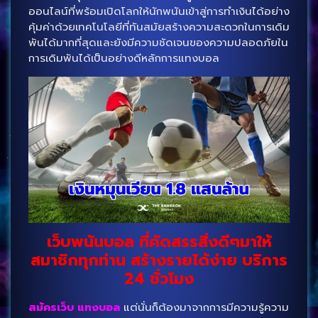
ออนไลน์ที่พร้อมเปิดโลกให้นักพนันเข้าสู่การทำเงินได้อย่าง
คุ้มค่าด้วยเทคโนโลยีที่ทันสมัยสร้างความสะดวกในการเดิม
พันได้มากที่สุดและยังมีความชัดเจนของความปลอดภัยใน
การเดิมพันได้เป็นอย่างดีหลักการแทงบอล
เว็บพนันบอล ที่คัดสรรสิ่งดีๆมาให้
สมาชิกทุกท่าน สร้างรายได้ง่าย บริการ
24 ชั่วโมง
สมัครเว็บ แทงบอล
แต่นั่นก็ต้องมาจากการมีความรู้ความ