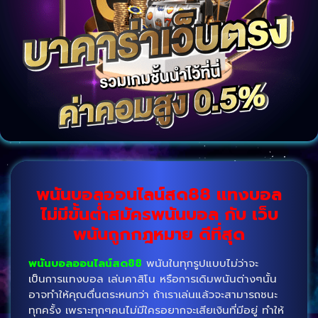
พนันบอลออนไลน์สด88 แทงบอล
ไม่มีขั้นต่ำสมัครพนันบอล กับ เว็บ
พนันถูกกฎหมาย ดีที่สุด
พนันบอลออนไลน์สด88
พนันในทุกรูปแบบไม่ว่าจะ
เป็นการแทงบอล เล่นคาสิโน หรือการเดิมพนันต่างๆนั้น
อาจทำให้คุณตื่นตระหนกว่า ถ้าเราเล่นแล้วจะสามารถชนะ
ทุกครั้ง เพราะทุกๆคนไม่มีใครอยากจะเสียเงินที่มีอยู่ ทำให้