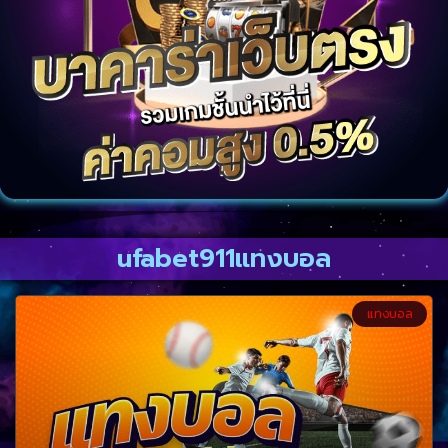
ufabet911แทงบอล
แทงบอล