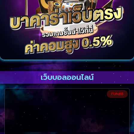
เว็บบอลออนไลน์
FUN88