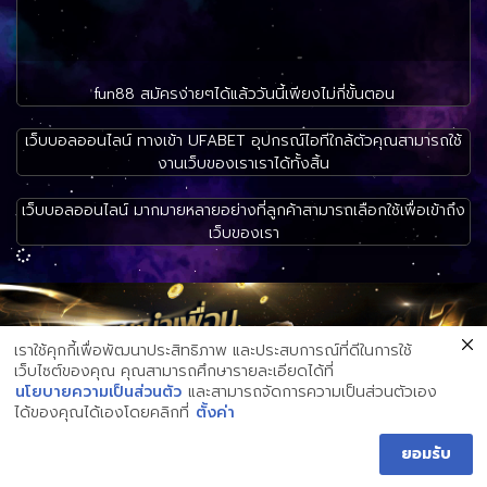
fun88 สมัครง่ายๆได้แล้ววันนี้เพียงไม่กี่ขั้นตอน
เว็บบอลออนไลน์ ทางเข้า UFABET อุปกรณ์ไอทีใกล้ตัวคุณสามารถใช้
งานเว็บของเราเราได้ทั้งสิ้น
เว็บบอลออนไลน์ มากมายหลายอย่างที่ลูกค้าสามารถเลือกใช้เพื่อเข้าถึง
เว็บของเรา
เราใช้คุกกี้เพื่อพัฒนาประสิทธิภาพ และประสบการณ์ที่ดีในการใช้
เว็บไซต์ของคุณ คุณสามารถศึกษารายละเอียดได้ที่
นโยบายความเป็นส่วนตัว
และสามารถจัดการความเป็นส่วนตัวเอง
ได้ของคุณได้เองโดยคลิกที่
ตั้งค่า
ยอมรับ
Contact Us
About us
privacy policy