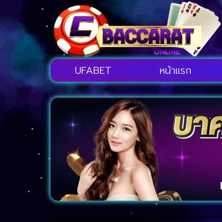
UFABET
หน้าแรก