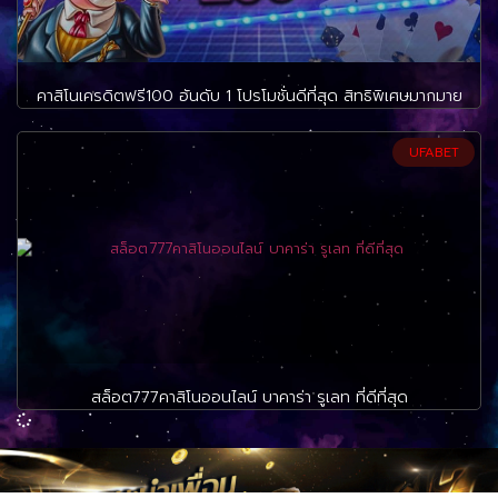
คาสิโนเครดิตฟรี100 อันดับ 1 โปรโมชั่นดีที่สุด สิทธิพิเศษมากมาย
UFABET
สล็อต777คาสิโนออนไลน์ บาคาร่า รูเลท ที่ดีที่สุด